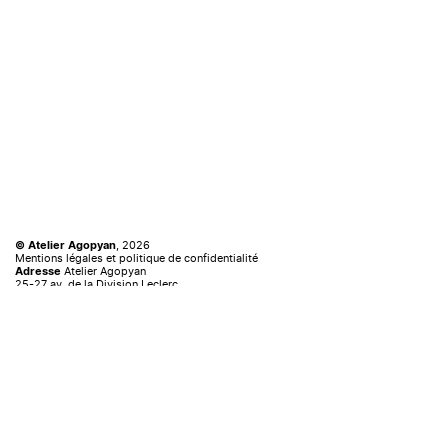
, 2026
© Atelier Agopyan
Mentions légales et politique de confidentialité
Atelier Agopyan
Adresse
25-27 av. de la Division Leclerc
92160 Antony FRANCE
+33 156 45 12 95
Tél.
communication.agopyan@atelieragopyan.com
Mail
Instagram
Formulaire de contact
we-we.fr
Web design