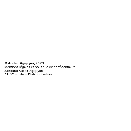
, 2026
© Atelier Agopyan
Mentions légales et politique de confidentialité
Atelier Agopyan
Adresse
25-27 av. de la Division Leclerc
92160 Antony FRANCE
+33 156 45 12 95
Tél.
communication.agopyan@atelieragopyan.com
Mail
Instagram
Formulaire de contact
we-we.fr
Web design
Mattieu Moreau Domecq
Dev