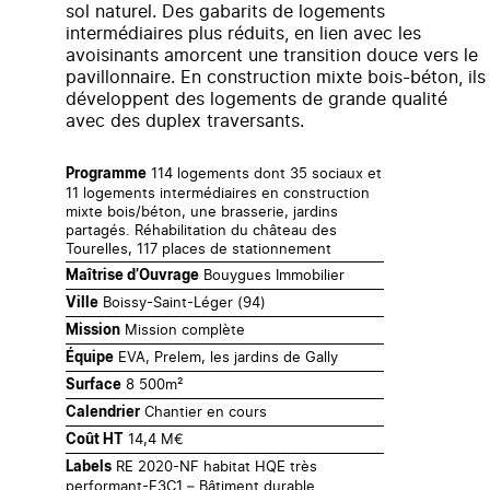
sol naturel. Des gabarits de logements
intermédiaires plus réduits, en lien avec les
avoisinants amorcent une transition douce vers le
pavillonnaire. En construction mixte bois-béton, ils
développent des logements de grande qualité
avec des duplex traversants.
114 logements dont 35 sociaux et
Programme
11 logements intermédiaires en construction
mixte bois/béton, une brasserie, jardins
partagés. Réhabilitation du château des
Tourelles, 117 places de stationnement
Bouygues Immobilier
Maîtrise d’Ouvrage
Boissy-Saint-Léger (94)
Ville
Mission complète
Mission
EVA, Prelem, les jardins de Gally
Équipe
8 500m²
Surface
Chantier en cours
Calendrier
14,4 M€
Coût HT
RE 2020-NF habitat HQE très
Labels
performant-E3C1 – Bâtiment durable